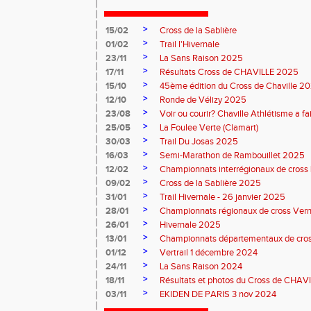
>
15/02
Cross de la Sablière
>
01/02
Trail l'Hivernale
>
23/11
La Sans Raison 2025
>
17/11
Résultats Cross de CHAVILLE 2025
>
15/10
45ème édition du Cross de Chaville 2
>
12/10
Ronde de Vélizy 2025
>
23/08
Voir ou courir? Chaville Athlétisme a fai
>
25/05
La Foulee Verte (Clamart)
>
30/03
Trail Du Josas 2025
>
16/03
Semi-Marathon de Rambouillet 2025
>
12/02
Championnats interrégionaux de cross L
>
09/02
Cross de la Sablière 2025
>
31/01
Trail Hivernale - 26 janvier 2025
>
28/01
Championnats régionaux de cross Verne
>
26/01
Hivernale 2025
>
13/01
Championnats départementaux de cros
>
01/12
Vertrail 1 décembre 2024
>
24/11
La Sans Raison 2024
>
18/11
Résultats et photos du Cross de CHAV
>
03/11
EKIDEN DE PARIS 3 nov 2024