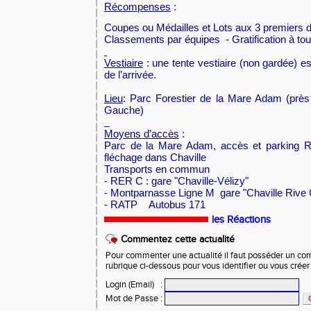
Récompenses
:
Coupes ou Médailles et Lots aux 3 premiers 
Classements par équipes - Gratification à tou
Vestiaire
: u
ne tente vestiaire (non gardée) e
de l’arrivée.
Lieu
: Parc Forestier de la Mare Adam (près 
Gauche)
Moyens d’accès
:
Parc de la Mare Adam, accès et parking 
fléchage dans Chaville
Transports en commun
- RER
C :
gare "Chaville-Vélizy"
- Montparnasse Ligne M gare "Chaville Rive
- RATP
Autobus 171
les Réactions
Commentez cette actualité
Pour commenter une actualité il faut posséder un compt
rubrique ci-dessous pour vous identifier ou vous crée
Login (Email)
:
Mot de Passe
: