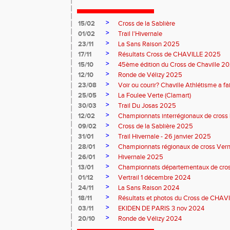
>
15/02
Cross de la Sablière
>
01/02
Trail l'Hivernale
>
23/11
La Sans Raison 2025
>
17/11
Résultats Cross de CHAVILLE 2025
>
15/10
45ème édition du Cross de Chaville 2
>
12/10
Ronde de Vélizy 2025
>
23/08
Voir ou courir? Chaville Athlétisme a fai
>
25/05
La Foulee Verte (Clamart)
>
30/03
Trail Du Josas 2025
>
12/02
Championnats interrégionaux de cross L
>
09/02
Cross de la Sablière 2025
>
31/01
Trail Hivernale - 26 janvier 2025
>
28/01
Championnats régionaux de cross Verne
>
26/01
Hivernale 2025
>
13/01
Championnats départementaux de cros
>
01/12
Vertrail 1 décembre 2024
>
24/11
La Sans Raison 2024
>
18/11
Résultats et photos du Cross de CHAV
>
03/11
EKIDEN DE PARIS 3 nov 2024
>
20/10
Ronde de Vélizy 2024