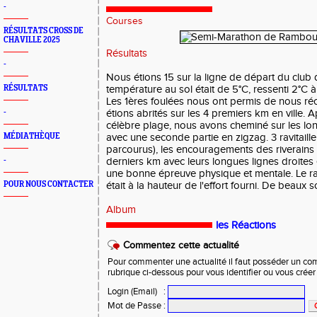
-
Courses
RÉSULTATS CROSS DE
CHAVILLE 2025
Résultats
-
Nous étions 15 sur la ligne de départ du club 
RÉSULTATS
température au sol était de 5°C, ressenti 2°C à
Les 1ères foulées nous ont permis de nous réc
-
étions abrités sur les 4 premiers km en ville. 
célèbre plage, nous avons cheminé sur les long
MÉDIATHÈQUE
avec une seconde partie en zigzag. 3 ravitaill
parcourus), les encouragements des riverains
-
derniers km avec leurs longues lignes droites 
une bonne épreuve physique et mentale. Le ravi
POUR NOUS CONTACTER
était à la hauteur de l'effort fourni. De beaux s
Album
les Réactions
Commentez cette actualité
Pour commenter une actualité il faut posséder un compt
rubrique ci-dessous pour vous identifier ou vous crée
Login (Email)
:
Mot de Passe
: