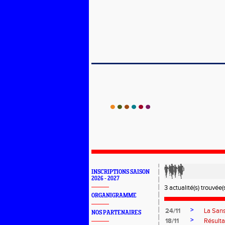
INSCRIPTIONS SAISON
2026 - 2027
3 actualité(s) trouvée(s
ORGANIGRAMME
>
24/11
La San
NOS PARTENAIRES
>
18/11
Résult